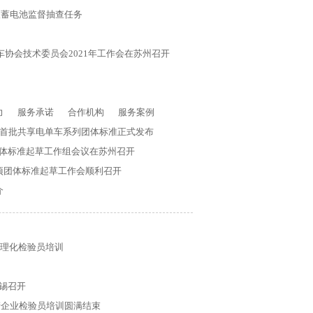
酸蓄电池监督抽查任务
车协会技术委员会2021年工作会在苏州召开
力
服务承诺
合作机构
服务案例
首批共享电单车系列团体标准正式发布
体标准起草工作组会议在苏州召开
项团体标准起草工作会顺利召开
介
年度理化检验员培训
锡召开
生产企业检验员培训圆满结束