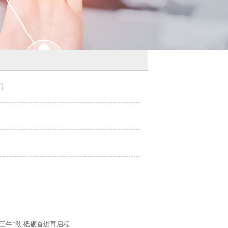
们
三牛”劲 砥砺奋进再启程