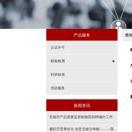
产品服务
您
认证许可
检验检测
- 高端储能
科研标准
- 增材制造
培训服务
- 工业及消费品
新闻资讯
- 电动车辆
无锡市产品质量监督检验院招聘编外工作人员拟录用人员名单公示
- 光伏
履职尽责勇担当 攻坚克难甘奉献———我院储能板块圆满完成铅酸蓄电池监督抽查任务