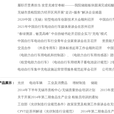
履职尽责勇担当 攻坚克难甘奉献———我院储能板块圆满完成铅
无锡市质检院助力经开区局开展“走访+服务”解决企业难题
2020中国（无锡）轻型电动车创新技术大会顺利召开
中国自行
2021年中国自行车电动自行车媒体座谈会在苏州召开
“春绿溯源，敏觅高峰” 中自协秘书处开启驻企实习“充电”模式
中国自行车电动自行车行业青年企业家座谈会在京召开
资质能
交流合作
《外卖专用车》团体标准起草工作会顺利召开
中国
《电助力自行车用电机和控制器》、《电助力自行车用传感器》团
《租赁电助力自行车》《电动自行车用锂离子蓄电池设计规范》2
电动自行车集中充电设施运营管理服务规范起草会召开
公司简
产品展示：
光伏
电动车辆
工业及消费品
增材制造
储能
2014年下半年无锡市质检中心/无锡质量协会培训计划
2015
关于开展2014年第二期食品生产企业 检验员培训的通知
工信部《光伏制造行业规范条件》政策宣贯及检测工作座谈会在无
CPVT赴苏州解读《光伏制造行业规范》
2014年第二期食品