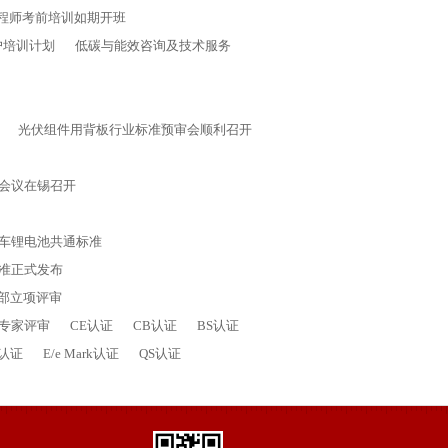
工程师考前培训如期开班
客户培训计划
低碳与能效咨询及技术服务
光伏组件用背板行业标准预审会顺利召开
会议在锡召开
车锂电池共通标准
准正式发布
信部立项评审
专家评审
CE认证
CB认证
BS认证
A认证
E/e Mark认证
QS认证