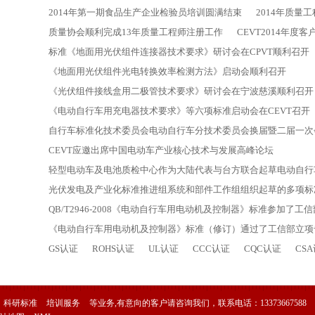
2014年第一期食品生产企业检验员培训圆满结束
2014年质量
质量协会顺利完成13年质量工程师注册工作
CEVT2014年度
标准《地面用光伏组件连接器技术要求》研讨会在CPVT顺利召开
《地面用光伏组件光电转换效率检测方法》启动会顺利召开
《光伏组件接线盒用二极管技术要求》研讨会在宁波慈溪顺利召开
《电动自行车用充电器技术要求》等六项标准启动会在CEVT召开
自行车标准化技术委员会电动自行车分技术委员会换届暨二届一次
CEVT应邀出席中国电动车产业核心技术与发展高峰论坛
轻型电动车及电池质检中心作为大陆代表与台方联合起草电动自行
光伏发电及产业化标准推进组系统和部件工作组组织起草的多项标
QB/T2946-2008《电动自行车用电动机及控制器》标准参加了工
《电动自行车用电动机及控制器》标准（修订）通过了工信部立项
GS认证
ROHS认证
UL认证
CCC认证
CQC认证
CS
科研标准
培训服务
等业务,有意向的客户请咨询我们，联系电话：
13373667588