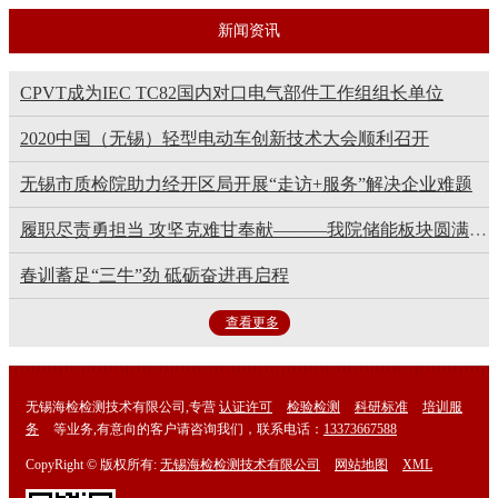
新闻资讯
CPVT成为IEC TC82国内对口电气部件工作组组长单位
2020中国（无锡）轻型电动车创新技术大会顺利召开
无锡市质检院助力经开区局开展“走访+服务”解决企业难题
履职尽责勇担当 攻坚克难甘奉献———我院储能板块圆满完成铅酸蓄电池监督抽查任务
春训蓄足“三牛”劲 砥砺奋进再启程
查看更多
无锡海检检测技术有限公司,专营
认证许可
检验检测
科研标准
培训服
务
等业务,有意向的客户请咨询我们，联系电话：
13373667588
CopyRight © 版权所有:
无锡海检检测技术有限公司
网站地图
XML