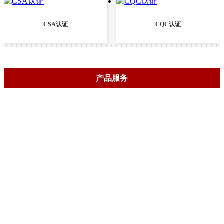
CSA认证
CQC认证
产品服务
检验检测
高端储能
增材制造
工业及消费品
电动车辆