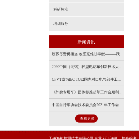
科研标准
培训服务
新闻资讯
履职尽责勇担当 攻坚克难甘奉献———我院储能板块圆满完成铅酸蓄电池监督抽查任务
2020中国（无锡）轻型电动车创新技术大会顺利召开
CPVT成为IEC TC82国内对口电气部件工作组组长单位
《外卖专用车》团体标准起草工作会顺利召开
中国自行车协会技术委员会2021年工作会在苏州召开
查看更多
无锡海检检测技术有限公司,专营
认证许可
检验检测