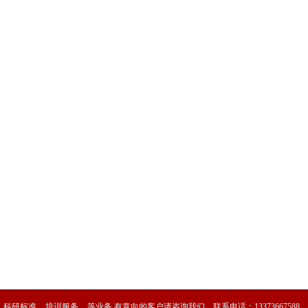
科研标准
培训服务
等业务,有意向的客户请咨询我们，联系电话：
13373667588