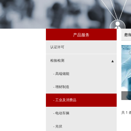
产品服务
您
认证许可
检验检测
- 高端储能
- 增材制造
- 工业及消费品
共 1 
- 电动车辆
- 光伏