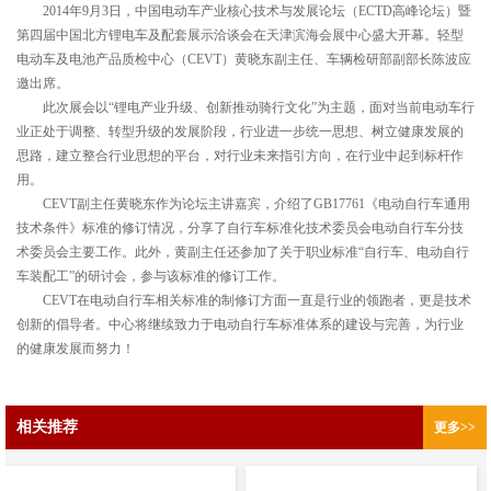
2014年9月3日，中国电动车产业核心技术与发展论坛（ECTD高峰论坛）暨
第四届中国北方锂电车及配套展示洽谈会在天津滨海会展中心盛大开幕。轻型
电动车及电池产品质检中心（CEVT）黄晓东副主任、车辆检研部副部长陈波应
邀出席。
此次展会以“锂电产业升级、创新推动骑行文化”为主题，面对当前电动车行
业正处于调整、转型升级的发展阶段，行业进一步统一思想、树立健康发展的
思路，建立整合行业思想的平台，对行业未来指引方向，在行业中起到标杆作
用。
CEVT副主任黄晓东作为论坛主讲嘉宾，介绍了GB17761《电动自行车通用
技术条件》标准的修订情况，分享了自行车标准化技术委员会电动自行车分技
术委员会主要工作。此外，黄副主任还参加了关于职业标准“自行车、电动自行
车装配工”的研讨会，参与该标准的修订工作。
CEVT在电动自行车相关标准的制修订方面一直是行业的领跑者，更是技术
创新的倡导者。中心将继续致力于电动自行车标准体系的建设与完善，为行业
的健康发展而努力！
相关推荐
更多>>