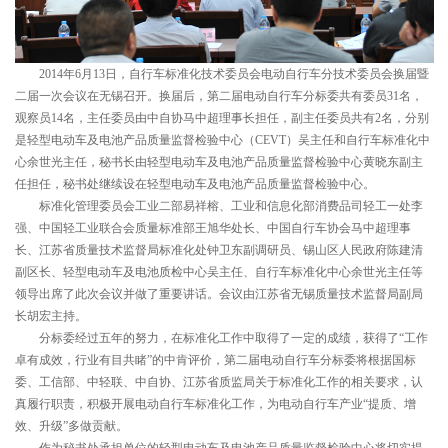
2014年6月13日，自行车标准化技术委员会电动自行车分技术委员会换届暨
二届一次会议在无锡召开。换届后，第二届电动自行车分标委共有委员31名，
观察员14名，主任委员由中自协马中超理事长担任，副主任委员共有2名，分别
是轻型电动车及电池产品质量监督检验中心（CEVT）吴主任和自行车标准化中
心余世光主任，秘书长由轻型电动车及电池产品质量监督检验中心黄晓东副主
任担任，秘书处继续设在轻型电动车及电池产品质量监督检验中心。
标准化管理委员会工业二部易祥榕、工业和信息化部消费品司轻工一处李
强、中国轻工业联合会质量标准部王旭华处长、中国自行车协会马中超理事
长、江苏省质量技术监督局标准化处钟卫东副调研员、锡山区人民政府陈建清
副区长、轻型电动车及电池质检中心吴主任、自行车标准化中心余世光主任等
领导出席了此次会议并做了重要讲话。会议由江苏省无锡质量技术监督局副局
长胡宏主持。
分标委经过五年的努力，在标准化工作中取得了一定的成绩，获得了“工作
卓有成效，行业有目共睹”的中肯评价，第二届电动自行车分标委将根据国标
委、工信部、中轻联、中自协、江苏省质监局关于标准化工作的相关要求，认
真履行职责，积极开展电动自行车标准化工作，为电动自行车产业“提质、增
效、升级”多做贡献。